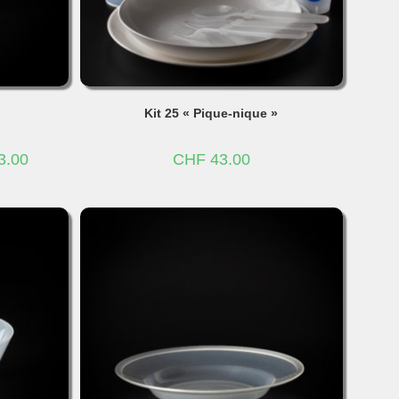
Kit 25 « Pique-nique »
Plage
3.00
CHF
43.00
de
prix :
CHF 24.00
à
CHF 43.00