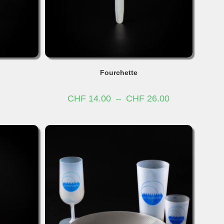
Fourchette
Plage
CHF
14.00
–
CHF
26.00
de
prix :
CHF 14.00
à
CHF 26.00