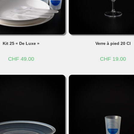
Kit 25 « De Luxe »
Verre à pied 20 Cl
CHF
49.00
CHF
19.00