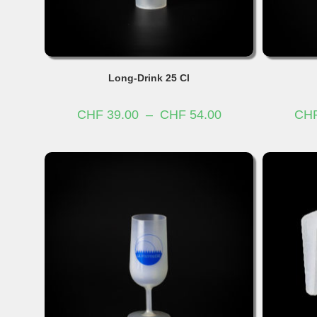
Long-Drink 25 Cl
Plage
CHF
39.00
–
CHF
54.00
CH
de
prix :
CHF 39.00
à
CHF 54.00