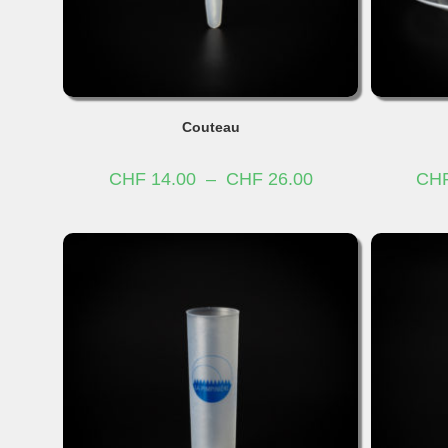
Couteau
Plage
CHF
14.00
–
CHF
26.00
CH
de
prix :
CHF 14.00
à
CHF 26.00