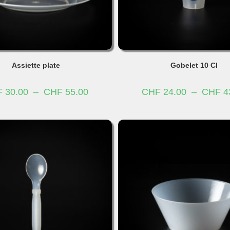
Assiette plate
Gobelet 10 Cl
Plage
F
30.00
–
CHF
55.00
CHF
24.00
–
CHF
4
de
prix :
CHF 30.00
à
CHF 55.00