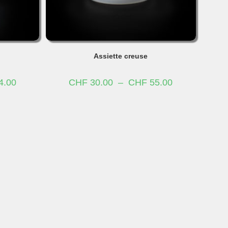
Assiette creuse
Plage
Plage
4.00
CHF
30.00
–
CHF
55.00
de
de
prix :
prix :
CHF 35.00
CHF 30.00
à
à
CHF 64.00
CHF 55.00