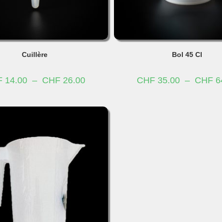
Cuillère
Bol 45 Cl
Plage
F
14.00
–
CHF
26.00
CHF
35.00
–
CHF
6
de
prix :
CHF 14.00
à
CHF 26.00